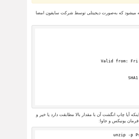
ی سرویس ‌گیرنده اندرواید به صورت یک فایل APK اندرواید (".apk") ارائه میشود که به‌صورت دیجیتلی توسط شرکت سایفون امضا
تصدیق از آرشیف و بررسی اینکه آیا چاپ انگشت آن با مقدار بالا مطابقت دارد یا خیر و