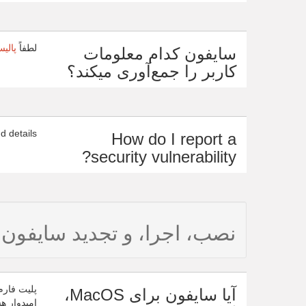
لطفاً
پالی
سایفون کدام معلومات
کاربر را جمع‌آوری میکند؟
d details.
How do I report a
security vulnerability?
نصب، اجرا، و تجدید سایفون
پلیت فارم
آیا سایفون برای MacOS،
امیدوار ه