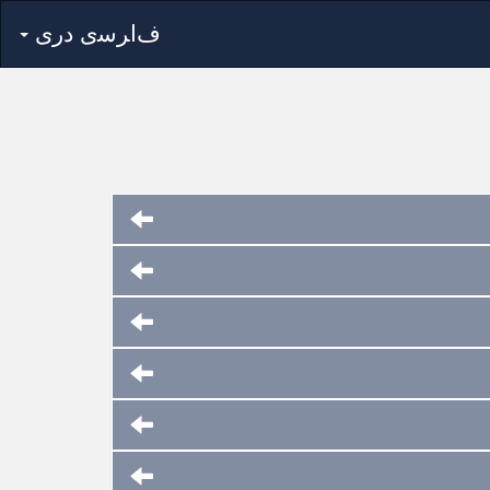
ﻑﺍﺮﺳی ﺩﺭی