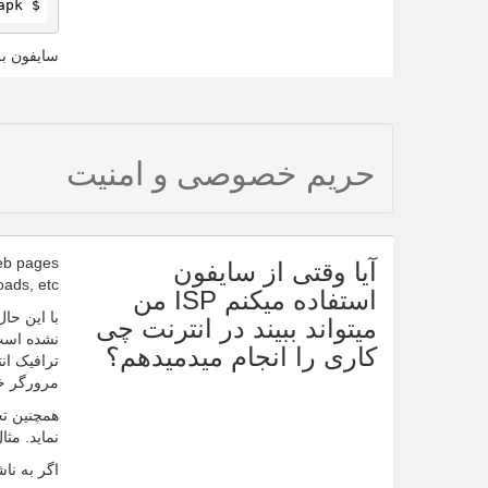
$ jarsigner -verbose -verify PsiphonAndroid.apk
سایفون بر
حریم خصوصی و امنیت
web pages
آیا وقتی از سایفون
ads, etc.
استفاده میکنم ISP من
با این حا
میتواند ببیند در انترنت چی
نشده است.
کاری را انجام میدمیدهم؟
ترافیک ان
مرورگر خود
همچنین تخ
نماید. مث
اگر به ناش