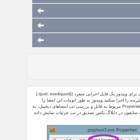
سایفون برای ویندوز هرگز به عنوان یک بسته قابل نصب توزیع نمیشود. هر برنامه سایفون برای ویندوز یک فایل اجرایی منفرد (&quot;.exe&quot;)
را اجرا میکنید ویندوز به طور اتومات این امضا را
بررسی میکند. همچنین میتوانید قبل از اجرای سرویس‌گیرنده با فراخوانی دایلاگ بکس Properties مربوط به فایل و بررسی تب امضاهای دیجیتل، به
Sبرای کلید عمومی تصدیق شرکت سایفون در دایلاگ بکس تصدیق در تب جزئیات نمایش داده