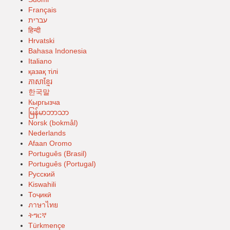
Français
עברית
हिन्दी
Hrvatski
Bahasa Indonesia
Italiano
қазақ тілі
ភាសាខ្មែរ
한국말
Кыргызча
မြန်မာဘာသာ
Norsk (bokmål)
Nederlands
Afaan Oromo
Português (Brasil)
Português (Portugal)
Русский
Kiswahili
Тоҷикӣ
ภาษาไทย
ትግርኛ
Türkmençe