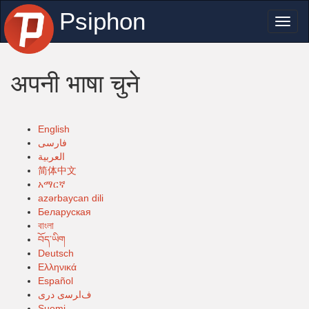
Psiphon
Toggl
naviga
अपनी भाषा चुने
English
فارسی
العربية
简体中文
አማርኛ
azərbaycan dili
Беларуская
বাংলা
བོད་ཡིག
Deutsch
Ελληνικά
Español
ﻑﺍﺮﺳی ﺩﺭی
Suomi