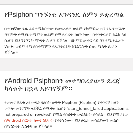
የPsiphon ግንኙነቴ አንዳንዴ ለምን ይቋረጣል
በዘብዛኛው ጊዜ ይህ የሚከሰተው የመሳሪያዎ ወይም የኮምፒውተሮ የኢንተርኔት
ግንኘነት የማያስተማምን ወይም የሚቆራረጥ ከሆነ ነው። በተንቀሳቃሽ ስልክ ላይ
ሲሆን ይህ ግንኙነት ማጣት ሊሆን ይችላል። በኮምፒውተር ላይ ግን የሚቆራረጥ
Wi-Fi ወይም የማያስተማምን የኢንተርኔት አገልግሎት ሰጪ ማለት ሊሆን
ይችላል።
የAndroid Psiphonን መተግበሪያውን ደረጃ
ካላቁት በኋላ አይገናኝም።
የዝመና ሂደቱ እየተጫነ ባለበት ወቅት Psiphon (Psiphon) የተገናኘ ከሆነ
ቀጥሎ መገናኘት ላይችል የሚችል ሲሆን “start_tunnel_failed application is
not prepared or revoked” የሚል የስህተት መልእክት ያሳያል። ይህ የሚሆነው
በAndroid ስርአተ ክወና ስህተት
የተነሳ ነው። ይህ ሁኔታ መሳሪያውን መልሶ
በማስነሳት ሊስተካከል ይችላል።