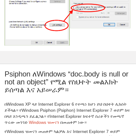
Psiphon ለWindows “doc.body is null or
not an object” የሚል የስህተት መልእክት
ይሰጣል እና አይሠራም።
በWindows XP ላይ Internet Explorer 6 የተጫነ ከሆነ ይህ ስህተት ሊከሰት
ይችላል። የWindows Psiphon (Psiphon) Internet Explorer 7 ወይም ከዛ
በላይ እንዲጫን ይፈልጋል። የInternet Explorer ከፍተኛ ስሪቶችን የመጫኛ
ጥሩው መንገድ
Windows ዝመናን
በመጠቀም ነው።
የWindows ዝመናን መጠቀም ካልቻሉ እና Internet Explorer 7 ወይም