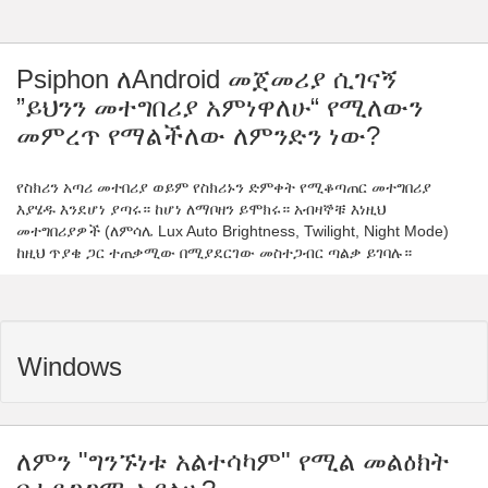
Psiphon ለAndroid መጀመሪያ ሲገናኝ
”ይህንን መተግበሪያ አምነዋለሁ“ የሚለውን
መምረጥ የማልችለው ለምንድን ነው?
የስክሪን አጣሪ መተበሪያ ወይም የስክሪኑን ድምቀት የሚቆጣጠር መተግበሪያ
እያሄዱ እንደሆነ ያጣሩ። ከሆነ ለማቦዘን ይሞክሩ። አብዛኞቹ እነዚህ
መተግበሪያዎች (ለምሳሌ Lux Auto Brightness, Twilight, Night Mode)
ከዚህ ጥያቄ ጋር ተጠቃሚው በሚያደርገው መስተጋብር ጣልቃ ይገባሉ።
Windows
ለምን "ግንኙነቱ አልተሳካም" የሚል መልዕክት