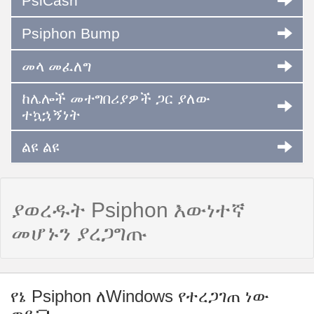
PsiCash
Psiphon Bump
መላ መፈለግ
ከሌሎች መተግበሪያዎች ጋር ያለው
ተኳኋኝነት
ልዩ ልዩ
ያወረዱት Psiphon እውነተኛ
መሆኑን ያረጋግጡ
የኔ Psiphon ለWindows የተረጋገጠ ነው