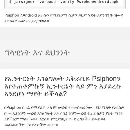
$ jarsigner -verbose -verify PsiphonAndroid.apk
Psiphon ለAndroid እራሱን የሚያዘምን ሲሆን ይህም ሂደት እያንዳንዱ ዝመና
ትክክለኛ መሆኑን ያረጋግጣል።
ግላዊነት እና ደህንነት
የኢንተርኔት አገልግሎት አቅራቢዬ Psiphonን
እየተጠቀምኩኝ ኢንተርኔት ላይ ምን እያደረኩ
እንደሆነ ማየት ይችላል?
በPsiphon በኩል የሚያልፍ ሁሉም ውሂብ የተመሰጠረ ነው። ይህ ማለት የእርስዎ
በ.መ.አ.(የበይነ መረብ አገልግሎት አቅራቢ) የበይነመረብ ትራፊክዎን ይዘት ማየት
አይችልም ማለት ነው፦ እርስዎ የሚያስቧቸው ድረ ገጾች ፣ የውይይት
መልእክቶችዎ ፣ ሰቀላዎችዎ ወዘተ።