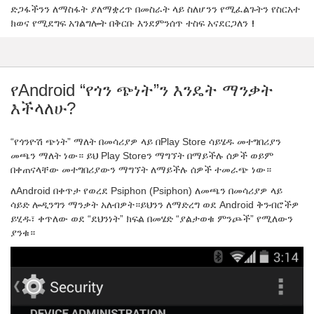
ድጋፋችንን ለማስፋት ያለማቋረጥ በመስራት ላይ ስለሆንን የሚፈልጉትን የስርአተ
ክወና የሚደግፍ አገልግሎት በቅርቡ እንደምንሰጥ ተስፍ አናደርጋለን！
የAndroid “የጎን ጭነት”ን እንዴት ማንቃት
እችላለሁ?
“የጎንዮሽ ጭነት” ማለት በመሳሪያዎ ላይ በPlay Store ሳይሄዱ መተግበሪያን
መጫን ማለት ነው። ይህ Play Storeን ማግኘት በማይችሉ ሰዎች ወይም
በቀጠናላቸው መተግበሪያውን ማግኘት ለማይችሉ ሰዎች ተመራጭ ነው።
ለAndroid በቀጥታ የወረደ Psiphon (Psiphon) ለመጫን በመሳሪያዎ ላይ
ሳይድ ሎዲንግን ማንቃት አለብዎት።ይህንን ለማድረግ ወደ Android ቅንብሮችዎ
ይሂዱ፣ ቀጥለው ወደ “ደህንነት” ክፍል በመሄድ “ያልታወቁ ምንጮች” የሚለውን
ያንቁ።