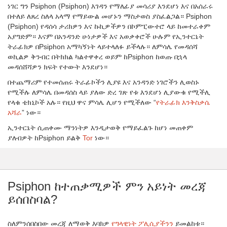
ነገር ግን Psiphon (Psiphon) እገዳን የማለፊያ መሳሪያ እንደሆነ እና በአሰራሩ
በተለይ ለጸረ ስለላ አላማ የማይውል መሆኑን ማስታወስ ያስፈልጋል። Psiphon
(Psiphon) የዳሰሳ ታሪክዎን እና ኩኪዎችዎን በኮምፒውተሮ ላይ ከመተራቀም
አያግድም። እናም በአንዳንድ ሁነታዎች እና አወቃቀሮች ሁሉም የኢንተርኔት
ትራፊክዎ በPsiphon አማካኝነት ላይተላለፉ ይችላሉ። ለምሳሌ የመዳሰሻ
ወኪልዎ ቅንብር በትክክል ካልተዋቀረ ወይም ከPsiphon ከወጡ በኋላ
መዳሰሸሻዎን ክፍት የተውት እንደሆነ።
በተጨማሪም የተመሰጠሩ ትራፊኮችን ሊያዩ እና አንዳንድ ነገሮችን ሊወስኑ
የሚችሉ ለምሳሌ በመዳሰስ ላይ ያለው ድረ ገጽ የቱ እንደሆነ ሊያውቁ የሚችሊ
የላቁ ቴክኒኮች አሉ። የዚህ ዋና ምሳሌ ሊሆን የሚችለው “
የትራፊክ እንቅስቃሴ
አሻራ
” ነው።
ኢንተርኔት ሲጠቀሙ ማንነትዎ እንዲታወቅ የማይፈልጉ ከሆነ መጠቀም
ያለብዎት ከPsiphon ይልቅ
Tor
ነው።
Psiphon ከተጠቃሚዎች ምን አይነት መረጃ
ይሰበስባል?
ስለምንሰበስበው መረጃ ለማወቅ እባክዎ
የግላዊነት ፖሊሲያችንን
ይመልከቱ።