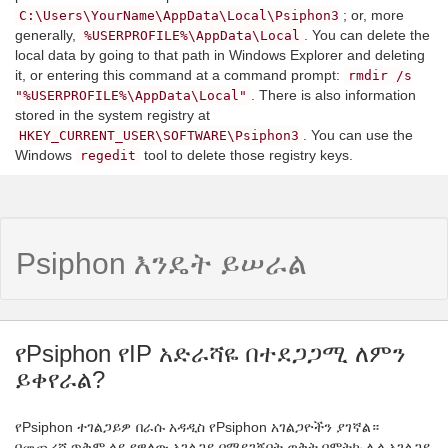
; or, more
C:\Users\YourName\AppData\Local\Psiphon3
generally,
. You can delete the
%USERPROFILE%\AppData\Local
local data by going to that path in Windows Explorer and deleting
it, or entering this command at a command prompt:
rmdir /s
. There is also information
"%USERPROFILE%\AppData\Local"
stored in the system registry at
. You can use the
HKEY_CURRENT_USER\SOFTWARE\Psiphon3
Windows
tool to delete those registry keys.
regedit
Psiphon እንዴት ይሠራል
የPsiphon የIP አድራሻዬ በተደጋጋሚ ለምን
ይቀየራል?
የPsiphon ተገልጋይዎ በራሱ አዳዲስ የPsiphon አገልጋዮችን ያገኛል።
በመጨረሻ ጥቅም ላይ የዋለው አገልጋይ በማይገኝበት ወቅት በምትኩ ሌላ አገልጋይ