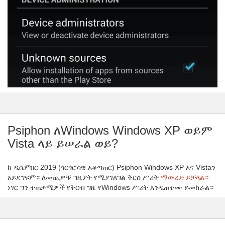
Psiphon ለWindows Windows XP ወይም
Vista ላይ ይሠራል ወይ?
ከ ዲሴምበር 2019 (ጎርጎሮሳዊ አቆጣጠር) Psiphon Windows XP እና Vistaን
አይደግፍም። ለመጪዎቹ ግዜያት የሚያገለግል ቅርስ ሥሪት
ማውረድ ይቻላል።
ነገር ግን ተጠቃሚዎች የቅርብ ግዜ የWindows ሥሪት እንዲጠቀሙ ይመከራል።