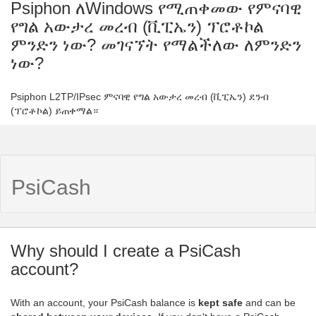
Psiphon ለWindows የሚጠቀመው የምናባዊ
የግል አውታረ መረብ (ቪፒኤን) ፕሮቶኮል
ምንድን ነው? መገናኘት የማልችለው ለምንድን
ነው?
Psiphon L2TP/IPsec ምናባዊ የግል አውታረ መረብ (ቪፒኤን) ደንብ
(ፕሮቶኮል) ይጠቀማል።
PsiCash
Why should I create a PsiCash
account?
With an account, your PsiCash balance is
kept safe
and can be