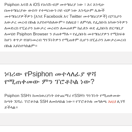
Psiphon አሳሽ ለ iOS የአሳሽ-ብቻ መተግበሪያ ነው ፣ እና እንዲሁ
በመተግበሪያው ውስጥ የተጫነውን ቦይ ብቻ ነው እንዲሁም ሌሎች
መተግበሪያዎችዎን (እንደ Facebook እና Twitter መተግበሪያዎች) በፓሲሶን
አውታረ መረብ በኩል አያስተካክለውም። ስለዚህ ፣ ለምሳሌ የፌስቡክ አካውንትዎን
ለመድረስ የፒፊሶን አውታረ መረብን ለመጠቀም ከፈለጉ ወደ ፌስቡክ ድርጣቢያ
ለመሄድ Psiphon Browser ን ይጠቀማሉ። የፌስቡክ መተግበሪያዎን የሚከፍቱ
ከሆነ ቀጥታ የበይነመረብ ግንኙነትዎን የሚጠቀም ሲሆን በፒፊሶን አውታረመረብ
በኩል አይስተካከልም።
ነባሪው የPsiphon መተላለፊያ ዋሻ
የሚጠቀመው ምን ፕሮቶኮል ነው?
Psiphon SSHን ከመሰወሪያነት በተጨማሪ የSSHን ግንኙነት የሚጠቀመው
ከጣት ኧሻራ ፕሮቶኮል SSH ለመከላከል ነው። የፕሮቶኮሉ መግለጫ
እዚህ
ሊገኝ
ይችላል።