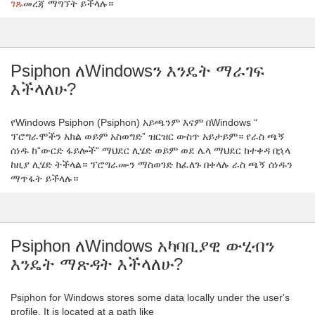
ገጹ
መረጃ ማግኘት ይችላሉ።
Psiphon ለWindowsን እንዴት ማራገፍ
እችላለሁ?
የWindows Psiphon (Psiphon) አይጫንም እናም በWindows “
ፕሮግራሞችን አክል ወይም አስወግድ” ዝርዝር ውስጥ አይታይም። የራስ ጫኝ
ሰነዱ ከ“ውርድ ፋይሎች“ ማህደር ሊሄድ ወይም ወደ ሌላ ማህደር ከተቀዳ በኋላ
ከዚያ ሊሄድ ትችላል። ፕሮግራሙን ማስወገድ ከፈለጉ በቀላሉ ራስ ጫኝ ሰነዱን
ማጥፋት ይችላሉ።
Psiphon ለWindows አካባቢያዊ ውሂብን
እንዴት ማጽዳት እችላለሁ?
Psiphon for Windows stores some data locally under the user's
profile. It is located at a path like