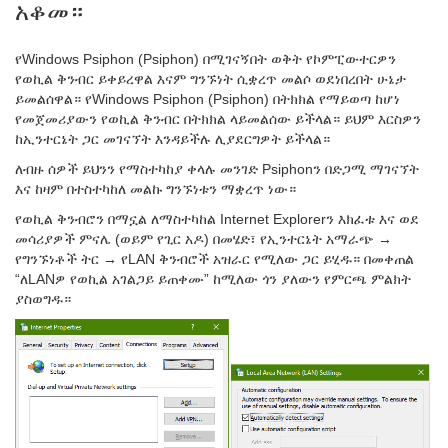
አቆመ።
የWindows Psiphon (Psiphon) በሚገናኝበት ወቅት የኮምፒውተርዎን
የወኪል ቅንብር ይቀይረዋል እናም ግንኙነት ሲቋረጥ መልሶ ወደነበረበት ሁኔታ
ይመልሰዋል። የWindows Psiphon (Psiphon) በትክክል የማይወጣ ከሆነ
የመጀመሪያውን የወኪል ቅንብር በትክክል ላይመልሰው ይችላል። ይህም እርስዎን
ከኢንተርኔት ጋር መገናኘት እንዳይችሉ ሊያደርግዎት ይችላል።
ለብዙ ሰዎች ይህንን የማስተካከያ ቀላሉ መንገድ Psiphonን በድጋሚ ማገናኘት
እና ከዛም በተስተካከለ መልኩ ግንኙነቱን ማቋረጥ ነው።
የወኪል ቅንብሮን በማኗል ለማስተካከል Internet Explorerን እክፈቱ እና ወደ
መሳሪያዎች ምናሌ (ወይም የጊር አዶ) በመሄድ፣ የኢንተርኔት አማራጭ →
የግንኙነቶች ትር → የLAN ቅንብሮች አዝራር የሚለው ጋር ይሂዱ። በመቀጠል
“ለLANዎ የወኪል አገልጋይ ይጠቀሙ” ከሚለው ጎን ያለውን የምርጫ ምልክት
ያስወግዱ።