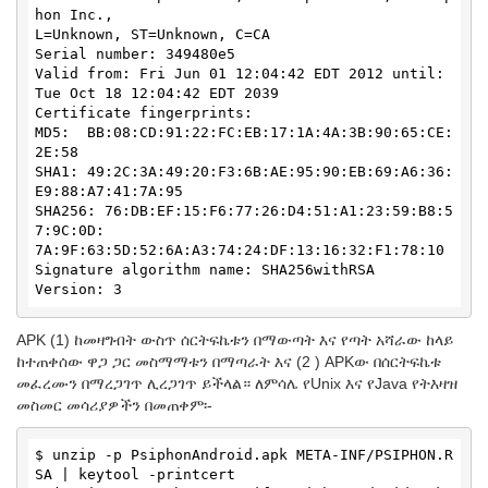
hon Inc.,

L=Unknown, ST=Unknown, C=CA

Serial number: 349480e5

Valid from: Fri Jun 01 12:04:42 EDT 2012 until: 
Tue Oct 18 12:04:42 EDT 2039

Certificate fingerprints:

MD5:  BB:08:CD:91:22:FC:EB:17:1A:4A:3B:90:65:CE:
2E:58

SHA1: 49:2C:3A:49:20:F3:6B:AE:95:90:EB:69:A6:36:
E9:88:A7:41:7A:95

SHA256: 76:DB:EF:15:F6:77:26:D4:51:A1:23:59:B8:5
7:9C:0D:

7A:9F:63:5D:52:6A:A3:74:24:DF:13:16:32:F1:78:10

Signature algorithm name: SHA256withRSA

Version: 3
APK (1) ከመዛግብት ውስጥ ሰርትፍኬቱን በማውጣት እና የጣት አሻራው ከላይ
ከተጠቀሰው ዋጋ ጋር መስማማቱን በማጣራት እና (2 ) APKው በሰርትፍኬቱ
መፈረሙን በማረጋገጥ ሊረጋገጥ ይችላል። ለምሳሌ የUnix እና የJava የትእዛዝ
መስመር መሳሪያዎችን በመጠቀም፡-
$ unzip -p PsiphonAndroid.apk META-INF/PSIPHON.R
SA | keytool -printcert
