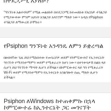
በተደጋጋሚ አያለሁ?
"ግንኙነቱ አልተሳካም" የሚል መልዕክት በተደጋጋሚ ከተመለከቱ የእርስዎ ተገልጋይ
የሚያውቀው ምንም አይነት አገልጋይ አላገኘም ማለት ነው። አዲስ የPsiphon
ተገልጋይ ለማውረድ ይሞክሩ።
የPsiphon ግንኙነቴ አንዳንዴ ለምን ይቋረጣል
በዘብዛኛው ጊዜ ይህ የሚከሰተው የመሳሪያዎ ወይም የኮምፒውተሮ የኢንተርኔት
ግንኘነት የማያስተማምን ወይም የሚቆራረጥ ከሆነ ነው። በተንቀሳቃሽ ስልክ ላይ
ሲሆን ይህ ግንኙነት ማጣት ሊሆን ይችላል። በኮምፒውተር ላይ ግን የሚቆራረጥ
Wi-Fi ወይም የማያስተማምን የኢንተርኔት አገልግሎት ሰጪ ማለት ሊሆን
ይችላል።
Psiphon ለWindows ከተጠቀምኩ በኋላ
ኮምፒውተሬ ከኢንተርኔት ጋር መገናኘት