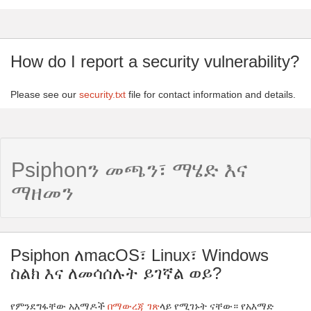
How do I report a security vulnerability?
Please see our
security.txt
file for contact information and details.
Psiphonን መጫን፣ ማሄድ እና
ማዘመን
Psiphon ለmacOS፣ Linux፣ Windows
ስልክ እና ለመሳሰሉት ይገኛል ወይ?
የምንደግፋቸው አእማዶች
በማውረጃ ገጽ
ላይ የሚገኑት ናቸው። የአእማድ