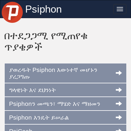
Psiphon
Toggl
naviga
በተደጋጋሚ የሚጠየቁ
ጥያቄዎች
ያወረዱት Psiphon እውነተኛ መሆኑን
ያረጋግጡ
ግላዊነት እና ደህንነት
Psiphonን መጫን፣ ማሄድ እና ማዘመን
Psiphon እንዴት ይሠራል