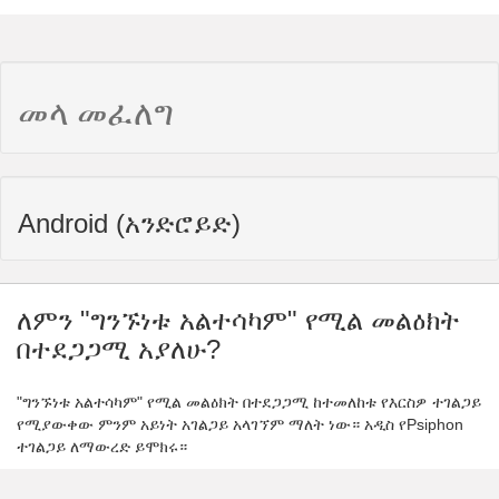
መላ መፈለግ
Android (አንድሮይድ)
ለምን "ግንኙነቱ አልተሳካም" የሚል መልዕክት
በተደጋጋሚ አያለሁ?
"ግንኙነቱ አልተሳካም" የሚል መልዕክት በተደጋጋሚ ከተመለከቱ የእርስዎ ተገልጋይ
የሚያውቀው ምንም አይነት አገልጋይ አላገኘም ማለት ነው። አዲስ የPsiphon
ተገልጋይ ለማውረድ ይሞክሩ።