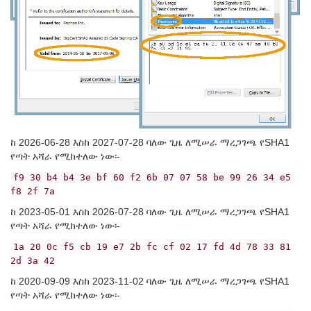
ከ 2026-06-28 እስከ 2027-07-28 ባለው ጊዜ ለሚሠራ ማረጋገጫ የSHA1
የጣት አሻራ የሚከተለው ነው፡-
f9 30 b4 b4 3e bf 60 f2 6b 07 07 58 be 99 26 34 e5
f8 2f 7a
ከ 2023-05-01 እስከ 2026-07-28 ባለው ጊዜ ለሚሠራ ማረጋገጫ የSHA1
የጣት አሻራ የሚከተለው ነው፡-
1a 20 0c f5 cb 19 e7 2b fc cf 02 17 fd 4d 78 33 81
2d 3a 42
ከ 2020-09-09 እስከ 2023-11-02 ባለው ጊዜ ለሚሠራ ማረጋገጫ የSHA1
የጣት አሻራ የሚከተለው ነው፡-