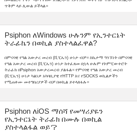
ጥቅም ላይ ሊውል ይችላል።
Psiphon ለWindows ሁሉንም የኢንተርኔት
ትራፊኬን በወኪል ያስተላልፈዋል?
በምናባዊ የግል አውታረ መረብ (ቪፒኤን) ሁነታ ብቻ። ስኬታማ ግንኙነት በምናባዊ
የግል አውታረ መረብ (ቪፒኤን) ሁነታ ከተፈጸመ በኋላ ሁሉም የኮምፒውተሮት
ትራፊክ በPsiphon አውታረመረብ ያልፋል። የምናባዊ የግል አውታረ መረብ
(ቪፒኤን) ሁነታ ካልነቃ አካባቢያዊ የHTTP እና የSOCKS ወኪልዎችን
የሚጠቀሙ መተግበሪያዎች ብቻ በወኪል ይተላለፋሉ።
Psiphon ለiOS ማሰሻ የመሣሪያዬን
የኢንተርኔት ትራፊክ በሙሉ በወኪል
ያስተላልፋል ወይ？