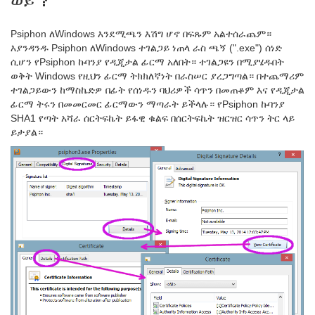
ወይ？
Psiphon ለWindows እንደሚጫን እሽግ ሆኖ በፍጹም አልተሰራጨም።
እያንዳንዱ Psiphon ለWindows ተገልጋይ ነጠላ ራስ ጫኝ (".exe") ሰነድ
ሲሆን የPsiphon ኩባንያ የዲጂታል ፊርማ አለበት። ተገልጋዩን በሚያሄዱበት
ወቅት Windows የዚህን ፊርማ ትክክለኛነት በራስሠር ያረጋግጣል። በተጨማሪም
ተገልጋይውን ከማስኬድዎ በፊት የሰነዱን ባህሪዎች ሳጥን በመጠቆም እና የዲጂታል
ፊርማ ትሩን በመመርመር ፊርማውን ማጣራት ይችላሉ። የPsiphon ኩባንያ
SHA1 የጣት አሻራ ሰርትፍኬት ይፋዊ ቁልፍ በሰርትፍኬት ዝርዝር ሳጥን ትር ላይ
ይታያል።