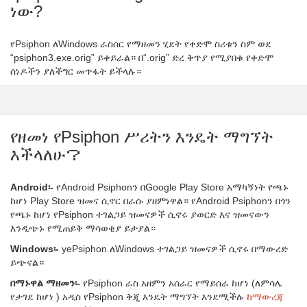
ነው?
የPsiphon ለWindows ራስሰር የማዘመን ሂደት የቀድሞ ስሪቱን ስም ወደ
“psiphon3.exe.orig” ይቀይራል። በ“.orig” ድረ ቅጥያ የሚያበቁ የቀድሞ
ሰነዶችን ያለችግር መጥፋት ይችላሉ።
የዘመነ የPsiphon ሥሪትን እንዴት ማግኘት
እችላለሁ？
Android፡-
የAndroid Psiphonን በGoogle Play Store አማካኝነት የጫኑ
ከሆነ Play Store ዝመና ሲኖር በራሱ ያዘምነዋል። የAndroid Psiphonን በጎን
የጫኑ ከሆነ የPsiphon ተገልጋይ ዝመናዎች ሲኖሩ ያወርድ እና ዝመናውን
እንዲጭኑ የሚጠይቅ ማሳወቂያ ይታያል።
Windows፡-
yePsiphon ለWindows ተገልጋይ ዝመናዎች ሲኖሩ በማውረድ
ይጭናል።
በማኑዋል ማዘመን፡-
የPsiphon ራስ አዘምን አሰራር የማይሰራ ከሆነ (ለምሳሌ
የታገደ ከሆነ ) አዲስ የPsiphon ቅጂ እንዴት ማግኘት እንደሚችሉ
ከማውረጃ