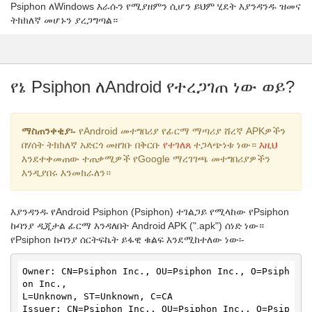
Psiphon ለWindows እራሱን የሚያዘምን ሲሆን ይህም ሂደት እያንዳንዱ ዝመና
ትክክለኛ መሆኑን ያረጋግጣል።
የኔ Psiphon ለAndroid የተረጋገጠ ነው ወይ?
ማስጠንቀቂያ፡-
የAndroid መተግበሪያ የፊርማ ማጣሪያ ሸረኛ APKዎችን
በሃሰት ትክክለኛ አድርጎ መዘገቡ በቅርቡ
የተገለጸ
ተጋላጭነቱ ነው።
እዚህ
እንደተቀመጠው ተጠቃሚዎች የGoogle ማረገገጫ መተግበሪያዎችን
እንዲያበሩ እንመክራለን።
እያንዳንዱ የAndroid Psiphon (Psiphon) ተገልጋይ የሚላከው የPsiphon
ኩባንያ ዲጂታል ፊርማ እንዳለበት Android APK (".apk") ሰነድ ነው።
የPsiphon ኩባንያ ሰርትፍኬት ይፋዊ ቁልፍ እንደሚከተለው ነው፡-
Owner: CN=Psiphon Inc., OU=Psiphon Inc., O=Psiph
on Inc.,

L=Unknown, ST=Unknown, C=CA

Issuer: CN=Psiphon Inc., OU=Psiphon Inc., O=Psip